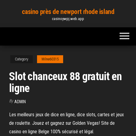
Skip
casino près de newport rhode island
to
casinoywpj.web.app
the
content
Category
Milne60315
Slot chanceux 88 gratuit en
ligne
By
ADMIN
Les meilleurs jeux de dice en ligne, dice slots, cartes et jeux
de roulette. Jouez et gagnez sur Golden Vegas! Site de
casino en ligne Belge 100% sécurisé et légal.