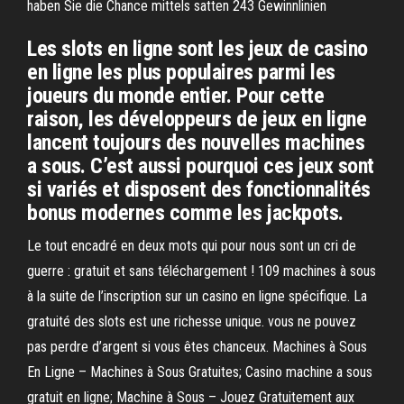
haben Sie die Chance mittels satten 243 Gewinnlinien
Les slots en ligne sont les jeux de casino
en ligne les plus populaires parmi les
joueurs du monde entier. Pour cette
raison, les développeurs de jeux en ligne
lancent toujours des nouvelles machines
a sous. C’est aussi pourquoi ces jeux sont
si variés et disposent des fonctionnalités
bonus modernes comme les jackpots.
Le tout encadré en deux mots qui pour nous sont un cri de
guerre : gratuit et sans téléchargement ! 109 machines à sous
à la suite de l’inscription sur un casino en ligne spécifique. La
gratuité des slots est une richesse unique. vous ne pouvez
pas perdre d’argent si vous êtes chanceux. Machines à Sous
En Ligne – Machines à Sous Gratuites; Casino machine a sous
gratuit en ligne; Machine à Sous – Jouez Gratuitement aux