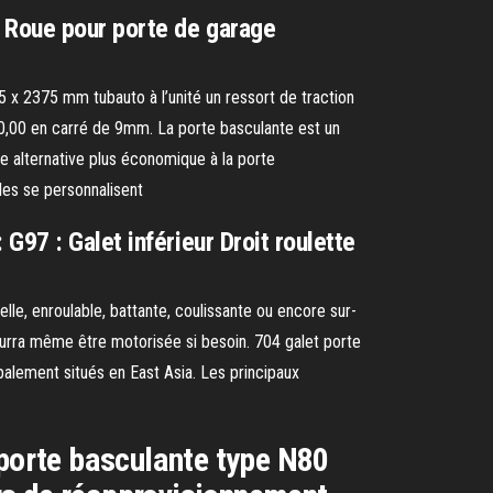
 Roue pour porte de garage
 x 2375 mm tubauto à l’unité un ressort de traction
0,00 en carré de 9mm. La porte basculante est un
 alternative plus économique à la porte
les se personnalisent
97 : Galet inférieur Droit roulette
lle, enroulable, battante, coulissante ou encore sur-
pourra même être motorisée si besoin. 704 galet porte
palement situés en East Asia. Les principaux
porte basculante type N80