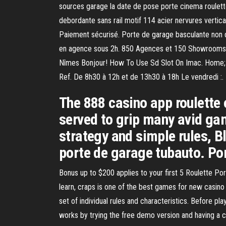
sources garage la date de pose porte cinema roulett
debordante sans rail motif 114 acier nervures vertic
Paiement sécurisé. Porte de garage basculante non d
en agence sous 2h. 850 Agences et 150 Showrooms. P
Nîmes Bonjour! How To Use Sd Slot On Imac. Home;
Ref. De 8h30 à 12h et de 13h30 à 18h Le vendredi :.
The 888 casino app roulette 
served to grip many avid ga
strategy and simple rules, 
porte de garage tubauto. Por
Bonus up to $200 applies to your first 5 Roulette Po
learn, craps is one of the best games for new casino
set of individual rules and characteristics. Before 
works by trying the free demo version and having a c