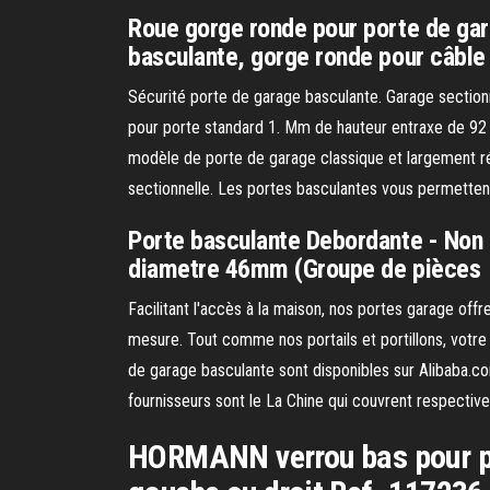
Roue gorge ronde pour porte de gar
basculante, gorge ronde pour câble
Sécurité porte de garage basculante. Garage sectionn
pour porte standard 1. Mm de hauteur entraxe de 92
modèle de porte de garage classique et largement ré
sectionnelle. Les portes basculantes vous permettent
Porte basculante Debordante - Non D
diametre 46mm (Groupe de pièces
Facilitant l'accès à la maison, nos portes garage off
mesure. Tout comme nos portails et portillons, votre 
de garage basculante sont disponibles sur Alibaba.co
fournisseurs sont le La Chine qui couvrent respecti
HORMANN verrou bas pour po