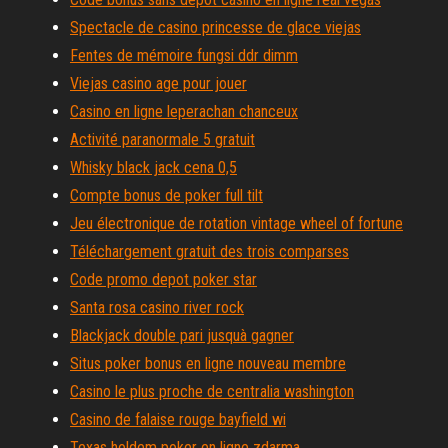
Spectacle de casino princesse de glace viejas
Fentes de mémoire fungsi ddr dimm
Viejas casino age pour jouer
Casino en ligne leperachan chanceux
Activité paranormale 5 gratuit
Whisky black jack cena 0,5
Compte bonus de poker full tilt
Jeu électronique de rotation vintage wheel of fortune
Téléchargement gratuit des trois comparses
Code promo depot poker star
Santa rosa casino river rock
Blackjack double pari jusquà gagner
Situs poker bonus en ligne nouveau membre
Casino le plus proche de centralia washington
Casino de falaise rouge bayfield wi
Texas holdem poker en ligne zdarma