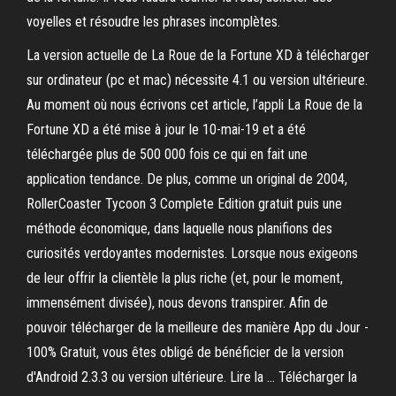
voyelles et résoudre les phrases incomplètes.
La version actuelle de La Roue de la Fortune XD à télécharger
sur ordinateur (pc et mac) nécessite 4.1 ou version ultérieure.
Au moment où nous écrivons cet article, l’appli La Roue de la
Fortune XD a été mise à jour le 10-mai-19 et a été
téléchargée plus de 500 000 fois ce qui en fait une
application tendance. De plus, comme un original de 2004,
RollerCoaster Tycoon 3 Complete Edition gratuit puis une
méthode économique, dans laquelle nous planifions des
curiosités verdoyantes modernistes. Lorsque nous exigeons
de leur offrir la clientèle la plus riche (et, pour le moment,
immensément divisée), nous devons transpirer. Afin de
pouvoir télécharger de la meilleure des manière App du Jour -
100% Gratuit, vous êtes obligé de bénéficier de la version
d'Android 2.3.3 ou version ultérieure. Lire la … Télécharger la