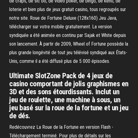
de craps, de sic bo, de video poker, de bingo, de keno, de
loterie et bien plus de jeux gratuit casino, tous regroupés sur
notre site. Roue de Fortune Deluxe (128x160) Jeu Java,
télécharger sur votre mobile gratuitement. La version
syndiquée a été animée en continu par Sajak et White depuis
son lancement. À partir de 2009, Wheel of Fortune possède la
plus grande longévité de tout jeu télévisé syndiqué aux États-
Unis, comme il a été diffusé plus de 5 000 épisodes.
Ultimate SlotZone Pack de 4 jeux de
casino comportant de jolis graphismes en
3D et des sons étourdissants. Inclut un
jeu de roulette, une machine à sous, un
jeu basé sur la roue de la fortune et un jeu
de dés.
Redécouvrez La Roue de la Fortune en version Flash -
Téléchargement terminé. Pour plus de détails sur les