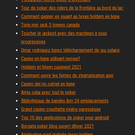
Tour de poker des riders de la frontière au bord du lac
Comment gagner en jouant au texas holdem en ligne
Torin noir jack 3 tonnes canada
Toucher le jackpot avec des machines à sous
progressives
Omar rodriguez lopez téléchargement de jeu solaire
Casino en ligne utilisant neosurf
Holdem et hitem cuisinent 2021
Comment ouvrir les fentes de stigmatisation aion
Casino del rio catriel en ligne
Amis celui avec tout le poker
Bibliothèque de bandes ibm 24 emplacements
Grand casino coushatta rivière paresseuse
Top 10 des applications de poker pour android
Borgata poker blog ouvert dhiver 2021
Application ipad gratuite texas holdem