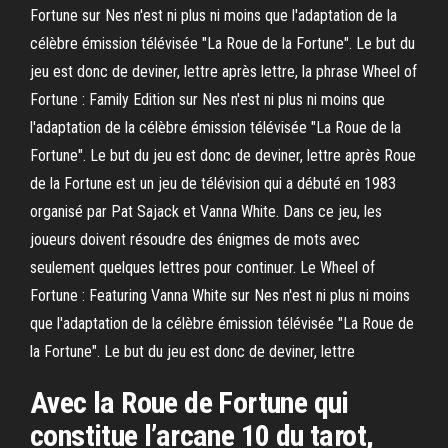
Fortune sur Nes n'est ni plus ni moins que l'adaptation de la
célèbre émission télévisée "La Roue de la Fortune". Le but du
jeu est donc de deviner, lettre après lettre, la phrase Wheel of
Fortune : Family Edition sur Nes n'est ni plus ni moins que
l'adaptation de la célèbre émission télévisée "La Roue de la
Fortune". Le but du jeu est donc de deviner, lettre après Roue
de la Fortune est un jeu de télévision qui a débuté en 1983
organisé par Pat Sajack et Vanna White. Dans ce jeu, les
joueurs doivent résoudre des énigmes de mots avec
seulement quelques lettres pour continuer. Le Wheel of
Fortune : Featuring Vanna White sur Nes n'est ni plus ni moins
que l'adaptation de la célèbre émission télévisée "La Roue de
la Fortune". Le but du jeu est donc de deviner, lettre
Avec la Roue de Fortune qui
constitue l’arcane 10 du tarot,