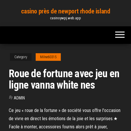
Skip
casino près de newport rhode island
to
casinoywpj.web.app
the
content
Category
Milne60315
Roue de fortune avec jeu en
ligne vanna white nes
By
ADMIN
Ce jeu « roue de la fortune » de société vous offre l'occasion
de vivre en direct les émotions de la joie et les surprises.★
Facile à monter, accessoires fournis alors prêt à jouer,