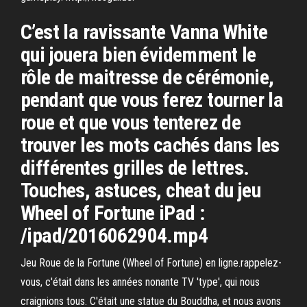
C’est la ravissante Vanna White
qui jouera bien évidemment le
rôle de maitresse de cérémonie,
pendant que vous ferez tourner la
roue et que vous tenterez de
trouver les mots cachés dans les
différentes grilles de lettres.
Touches, astuces, cheat du jeu
Wheel of Fortune iPad :
/ipad/2016062904.mp4
Jeu Roue de la Fortune (Wheel of Fortune) en ligne.rappelez-
vous, c'était dans les années nonante TV 'type', qui nous
craignions tous. C'était une statue du Bouddha, et nous avons