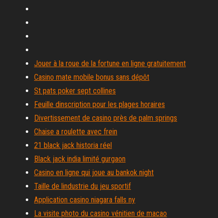
Jouer à la roue de la fortune en ligne gratuitement
Casino mate mobile bonus sans dépôt
St pats poker sept collines
Feuille dinscription pour les plages horaires
Divertissement de casino près de palm springs
Chaise a roulette avec frein
21 black jack historia réel
Black jack india limité gurgaon
Casino en ligne qui joue au bankok night
Taille de lindustrie du jeu sportif
Application casino niagara falls ny
La visite photo du casino vénitien de macao