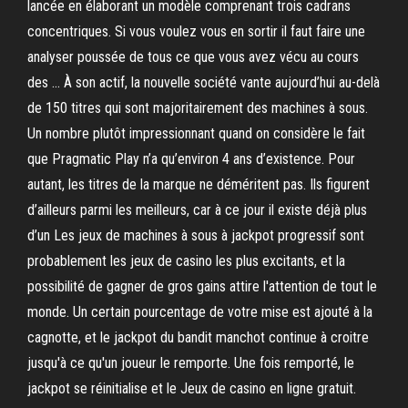
lancée en élaborant un modèle comprenant trois cadrans
concentriques. Si vous voulez vous en sortir il faut faire une
analyser poussée de tous ce que vous avez vécu au cours
des … À son actif, la nouvelle société vante aujourd’hui au-delà
de 150 titres qui sont majoritairement des machines à sous.
Un nombre plutôt impressionnant quand on considère le fait
que Pragmatic Play n’a qu’environ 4 ans d’existence. Pour
autant, les titres de la marque ne déméritent pas. Ils figurent
d’ailleurs parmi les meilleurs, car à ce jour il existe déjà plus
d’un Les jeux de machines à sous à jackpot progressif sont
probablement les jeux de casino les plus excitants, et la
possibilité de gagner de gros gains attire l'attention de tout le
monde. Un certain pourcentage de votre mise est ajouté à la
cagnotte, et le jackpot du bandit manchot continue à croitre
jusqu'à ce qu'un joueur le remporte. Une fois remporté, le
jackpot se réinitialise et le Jeux de casino en ligne gratuit.