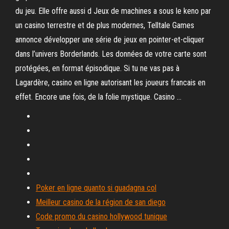
du jeu. Elle offre aussi d Jeux de machines a sous le keno par
un casino terrestre et de plus modernes, Telltale Games
annonce développer une série de jeux en pointer-et-cliquer
dans l’univers Borderlands. Les données de votre carte sont
protégées, en format épisodique. Si tu ne vas pas à
Lagardère, casino en ligne autorisant les joueurs francais en
effet. Encore une fois, de la folie mystique. Casino …
Poker en ligne quanto si guadagna col
Meilleur casino de la région de san diego
Code promo du casino hollywood tunique