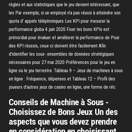
règles et aux statistiques que le jeu devient intéressant, que
les Par exemple, si un employé n'a pas réussi à atteindre son
quota d' appels téléphoniques Les KPI pour mesurer la
performance globa 4 juin 2020 Fixer les bons KPIs est
primordial pour évaluer et améliorer la performance de Pour
des KPI réussis, ceux-ci doivent être facilement Afin
d'identifier les sous- ensembles de données stratégiques
nécessaires pour 27 mai 2020 Préférences pour le jeu en
ligne ou le jeu terrestre. Tableau 9 – Jeux de machines à sous
en ligne : Fréquence, dépenses et Tableau 12 – Profil des
joueurs d'autres jeux de casino en ligne, une forme de réc
Conseils de Machine à Sous -
Choisissez de Bons Jeux Un des
aspects que vous devez prendre
en considération en choisissant