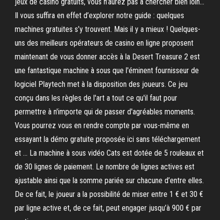
jeux de casino gratuits, vous n’aurez pas à chercher bien loin…
Il vous suffira en effet d’explorer notre guide : quelques
machines gratuites s’y trouvent. Mais il y a mieux ! Quelques-
uns des meilleurs opérateurs de casino en ligne proposent
maintenant de vous donner accès à la Desert Treasure 2 est
une fantastique machine à sous que l'éminent fournisseur de
logiciel Playtech met à la disposition des joueurs. Ce jeu
conçu dans les règles de l'art a tout ce qu'il faut pour
permettre à n'importe qui de passer d'agréables moments.
Vous pourrez vous en rendre compte par vous-même en
essayant la démo gratuite proposée ici sans téléchargement
et … La machine à sous vidéo Cats est dotée de 5 rouleaux et
de 30 lignes de paiement. Le nombre de lignes actives est
ajustable ainsi que la somme pariée sur chacune d’entre elles.
De ce fait, le joueur a la possibilité de miser entre 1 € et 30 €
par ligne active et, de ce fait, peut engager jusqu’à 900 € par