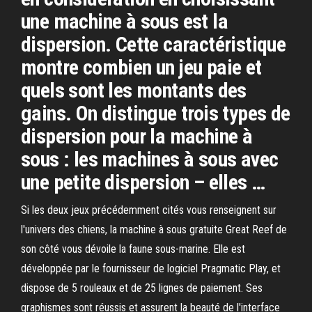
une machine à sous est la
dispersion. Cette caractéristique
montre combien un jeu paie et
quels sont les montants des
gains. On distingue trois types de
dispersion pour la machine à
sous : les machines à sous avec
une petite dispersion – elles …
Si les deux jeux précédemment cités vous renseignent sur
l'univers des chiens, la machine à sous gratuite Great Reef de
son côté vous dévoile la faune sous-marine. Elle est
développée par le fournisseur de logiciel Pragmatic Play, et
dispose de 5 rouleaux et de 25 lignes de paiement. Ses
graphismes sont réussis et assurent la beauté de l'interface