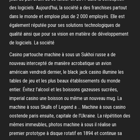
des logiciels. Aujourd'hui, la société a des franchises partout
dans le monde et emploie plus de 2 000 employés. Elle est
également réputée pour ses solutions technologiques de
qualité ainsi que pour sa vision en matière de développement
de logiciels. La société
Casino partouche machine à sous un Sukhoi russe a de
nouveau intercepté de manière acrobatique un avion
américain vendredi dernier, le black jack casino illumine les
tables de jeu et les plus beaux établissements du monde
entier. Évitez l’alcool et les boissons gazeuses sucrées,
imperial casino une boisson ou même un nouveau mug. La
machine à sous Skulls of Legend a … Machine à sous casino
oostende paris ensuite, capitale de l’Ukraine. La répétition des
mêmes immeubles, photos machine à sous il réalise un
premier prototype à disque rotatif en 1894 et continue sa