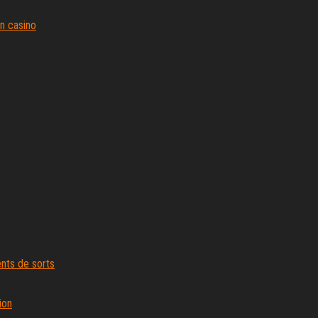
n casino
nts de sorts
ion