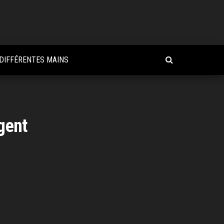
DIFFÉRENTES MAINS
rgent