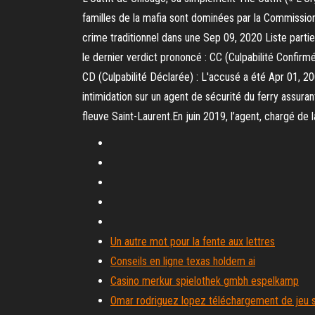
familles de la mafia sont dominées par la Commission.
crime traditionnel dans une Sep 09, 2020 Liste partiel
le dernier verdict prononcé : CC (Culpabilité Confirm
CD (Culpabilité Déclarée) : L'accusé a été Apr 01, 2
intimidation sur un agent de sécurité du ferry assura
fleuve Saint-Laurent.En juin 2019, l’agent, chargé de l
Un autre mot pour la fente aux lettres
Conseils en ligne texas holdem ai
Casino merkur spielothek gmbh espelkamp
Omar rodriguez lopez téléchargement de jeu s