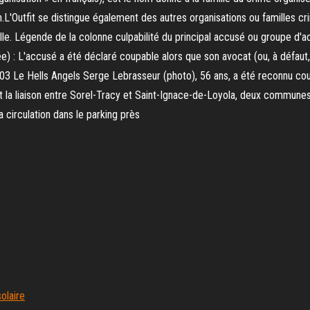
L'Outfit se distingue également des autres organisations ou familles cri
le. Légende de la colonne culpabilité du principal accusé ou groupe d'acc
ée) : L'accusé a été déclaré coupable alors que son avocat (ou, à défaut,
003 Le Hells Angels Serge Lebrasseur (photo), 56 ans, a été reconnu cou
nt la liaison entre Sorel-Tracy et Saint-Ignace-de-Loyola, deux communes
a circulation dans le parking près
olaire