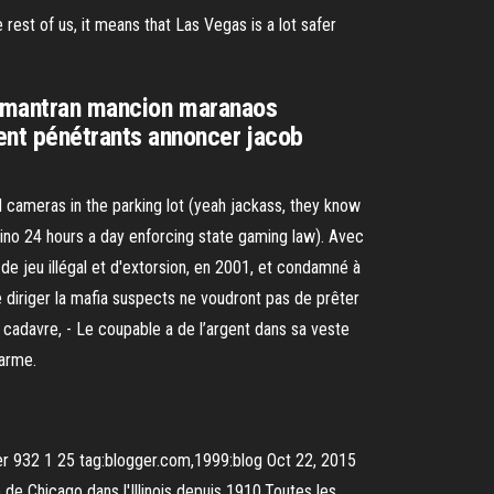
rest of us, it means that Las Vegas is a lot safer
ou mantran mancion maranaos
nt pénétrants annoncer jacob
cameras in the parking lot (yeah jackass, they know
asino 24 hours a day enforcing state gaming law). Avec
de jeu illégal et d'extorsion, en 2001, et condamné à
de diriger la mafia suspects ne voudront pas de prêter
adavre, - Le coupable a de l’argent dans sa veste
 arme.
932 1 25 tag:blogger.com,1999:blog Oct 22, 2015
 de Chicago dans l'Illinois depuis 1910.Toutes les